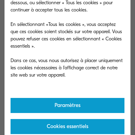
Depuis plusieurs années, Kyocera Document
dessous, ou sélectionner « Tous les cookies » pour
continuer à accepter tous les cookies.
Solutions aide les entreprises du transport dans
l’impression de leurs documents, y compris dans
En sélectionnant «Tous les cookies », vous acceptez
des environnements difficiles.
que ces cookies soient stockés sur votre appareil. Vous
pouvez refuser ces cookies en sélectionnant « Cookies
Désormais, Kyocera Document Solutions les
essentiels ».
accompagne aussi dans leur transformation
Dans ce cas, vous nous autorisez à placer uniquement
digitale (dématérialisation des factures ,
les cookies nécessaires à l'affichage correct de notre
archivage des bons de livraison…)
Venez découvrir les bonnes pratiques de votre
secteur d’activités.
Paramètres
Visionnez notre webinar en Replay
Cookies essentiels