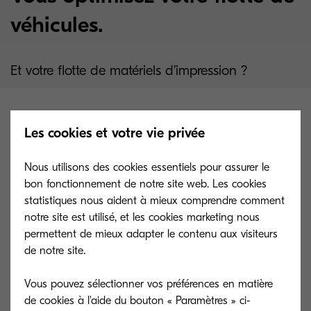
véhicules.
Et votre flotte de matériels d’impression ?
Les cookies et votre vie privée
Nous utilisons des cookies essentiels pour assurer le
bon fonctionnement de notre site web. Les cookies
statistiques nous aident à mieux comprendre comment
Vous le savez déjà : Sans « Lettre de voiture »
notre site est utilisé, et les cookies marketing nous
votre camion reste à quai.
permettent de mieux adapter le contenu aux visiteurs
de notre site.
Le document est , et a toujours été au cœur de
vos processus métier.
Vous pouvez sélectionner vos préférences en matière
de cookies à l'aide du bouton « Paramètres » ci-