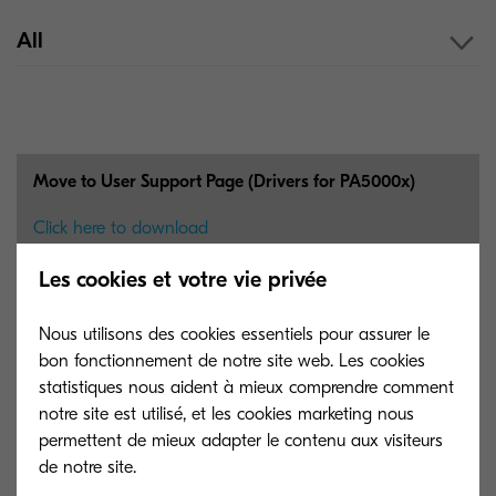
All
Move to User Support Page (Drivers for PA5000x)
Click here to download
The User Support Page provides information on setup
Les cookies et votre vie privée
methods, DVD contents, consumable replacement
procedures, and more. Please access the page to
download DVD contents such as Drivers, Utilities, and
Nous utilisons des cookies essentiels pour assurer le
User Manuals.
bon fonctionnement de notre site web. Les cookies
statistiques nous aident à mieux comprendre comment
3 MB
PDF
notre site est utilisé, et les cookies marketing nous
permettent de mieux adapter le contenu aux visiteurs
de notre site.
La promesse de Kyocera