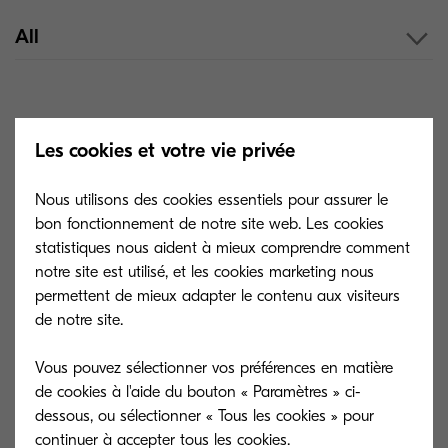
All
Les cookies et votre vie privée
Il n'y a actuellement aucun autre élément lié à cette
catégorie.
Nous utilisons des cookies essentiels pour assurer le
bon fonctionnement de notre site web. Les cookies
La promesse de Kyocera
statistiques nous aident à mieux comprendre comment
notre site est utilisé, et les cookies marketing nous
permettent de mieux adapter le contenu aux visiteurs
Découvrez nos solutions de support.
de notre site.
Vous pouvez sélectionner vos préférences en matière
de cookies à l'aide du bouton « Paramètres » ci-
dessous, ou sélectionner « Tous les cookies » pour
continuer à accepter tous les cookies.