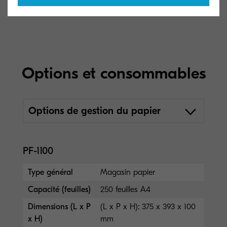
Options et consommables
Options de gestion du papier
PF-1100
Type général
Magasin papier
Capacité (feuilles)
250 feuilles A4
Dimensions (L x P
(L x P x H): 375 x 393 x 100
x H)
mm