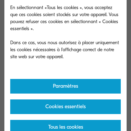
En sélectionnant «Tous les cookies », vous acceptez
Temps de préchauffage
que ces cookies soient stockés sur votre appareil. Vous
Environ 19 secondes ou moins à partir de
pouvez refuser ces cookies en sélectionnant « Cookies
la mise sous tension
essentiels ».
Dans ce cas, vous nous autorisez à placer uniquement
Consommation électrique
les cookies nécessaires à l'affichage correct de notre
En copie/impression : 574,4 W, En attente
: 10,8 W, En veille : 0,4 W
Garantie
Paramètres
Garantie 1 an retour atelier, KYOCERA
garantit les tambours et les développeurs
pendant 3 ans ou 100 000 pages
Cookies essentiels
maximum (échéance au premier des deux
atteint), à condition que l’imprimante soit
utilisée et nettoyée conformément aux
Tous les cookies
instructions du manuel