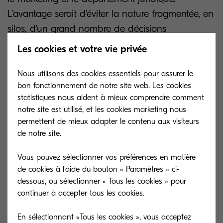
L’avantage serait d’éviter la nature fragmentée, en
silos, d’un grand nombre de décisions
d’entreprises en matière de mobilité. Idéalement,
Les cookies et votre vie privée
ce centre devrait avoir une vue holistique de la
mobilité et mettre en oeuvre des politiques pour
Nous utilisons des cookies essentiels pour assurer le
bon fonctionnement de notre site web. Les cookies
le plus grand intérêt de chacun.
statistiques nous aident à mieux comprendre comment
notre site est utilisé, et les cookies marketing nous
Le bon choix est-il natif ?
permettent de mieux adapter le contenu aux visiteurs
de notre site.
Une des importantes décisions à prendre par le
Vous pouvez sélectionner vos préférences en matière
centre d’excellence dédié à la mobilité, c’est de
de cookies à l'aide du bouton « Paramètres » ci-
décider s’il faut développer une app native ou un
dessous, ou sélectionner « Tous les cookies » pour
continuer à accepter tous les cookies.
site mobile. Chaque solution a ses avantages et
ses inconvénients. Les sites web mobiles sont
En sélectionnant «Tous les cookies », vous acceptez