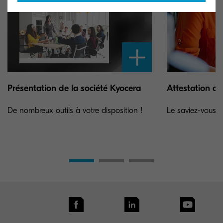
Présentation de la société Kyocera
Attestation de
De nombreux outils à votre disposition !
Le saviez-vous ?