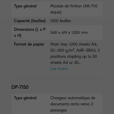
Type général
Module de finition (AK-7110
requis)
Capacité (feuilles)
1000 feuilles
Dimensions (L x P
548 x 619 x 1,050 mm
x H)
Format de papier
Main tray: 1,000 sheets A4,
52–300 g/m², A6R–SRA3, 3
positions stapling up to 50
sheets A4 or 30...
Lire moins
DP-7150
Type général
Chargeur automatique de
documents recto-verso 2
passages