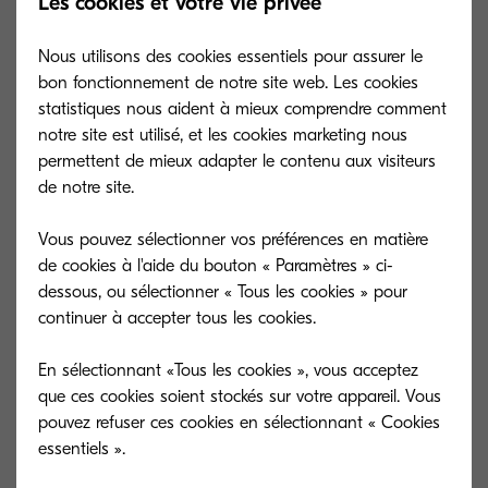
Les cookies et votre vie privée
Type général
Guide d'alimentation papier
bannière
Nous utilisons des cookies essentiels pour assurer le
Capacité (feuilles)
10 feuilles
bon fonctionnement de notre site web. Les cookies
Dimensions (L x P
statistiques nous aident à mieux comprendre comment
250 x 374 x 152 mm
x H)
notre site est utilisé, et les cookies marketing nous
permettent de mieux adapter le contenu aux visiteurs
Format de papier
320 x 1,220 mm
de notre site.
Vous pouvez sélectionner vos préférences en matière
BF-9100
de cookies à l'aide du bouton « Paramètres » ci-
dessous, ou sélectionner « Tous les cookies » pour
Type général
Unité de livrets et de pliage
continuer à accepter tous les cookies.
pour DF-7130/DF-7150
Capacité (feuilles)
En sélectionnant «Tous les cookies », vous acceptez
Dimensions (L x P
que ces cookies soient stockés sur votre appareil. Vous
x H)
pouvez refuser ces cookies en sélectionnant « Cookies
essentiels ».
Format de papier
Half-folding: 52–256 g/m²,
A3, B4, A4R Booklet: Max