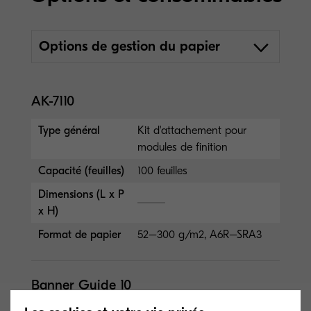
Options de gestion du papier
AK-7110
Type général
Kit d'attachement pour
modules de finition
Capacité (feuilles)
100 feuilles
Dimensions (L x P
x H)
Format de papier
52–300 g/m2, A6R–SRA3
Banner Guide 10