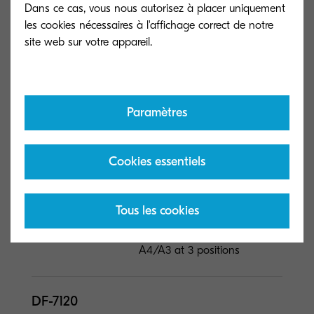
Dans ce cas, vous nous autorisez à placer uniquement
20 sheets (80 pages, 60-
les cookies nécessaires à l'affichage correct de notre
90g/m²) Non-staple f...
Lire moins
DF-7100
Paramètres
Type général
Module de finition interne
Capacité (feuilles)
500 feuilles
Cookies essentiels
Dimensions (L x P
672 x 533 x 277 mm
x H)
Tous les cookies
Format de papier
52–300 g/m²; A6R–SRA3;
Stapling up to 50/30 sheets
A4/A3 at 3 positions
DF-7120