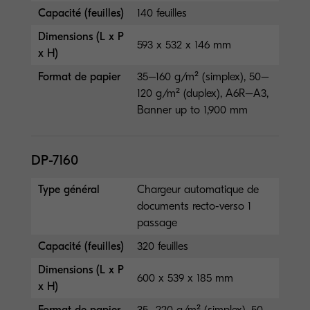
Capacité (feuilles)
140 feuilles
Dimensions (L x P
593 x 532 x 146 mm
x H)
Format de papier
35–160 g/m² (simplex), 50–
120 g/m² (duplex), A6R–A3,
Banner up to 1,900 mm
DP-7160
Type général
Chargeur automatique de
documents recto-verso 1
passage
Capacité (feuilles)
320 feuilles
Dimensions (L x P
600 x 539 x 185 mm
x H)
Format de papier
35–220 g/m² (simplex), 50–