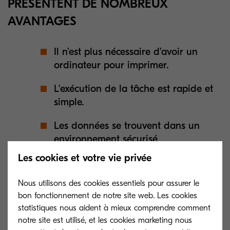
PRESENTENT DE NOMBREUX
AVANTAGES
Il n’est plus nécessaire d’avoir un
ordinateur pour imprimer.
L‘exécution de la tâche est rapide et
simple.
Les données se trouvent dans un
environnement sécurisé
Les cookies et votre vie privée
L’utilisateur s’authentifie simplement sur son
Nous utilisons des cookies essentiels pour assurer le
compte personnel depuis l‘écran du multifonction
bon fonctionnement de notre site web. Les cookies
et peut ainsi scanner des documents vers son
statistiques nous aident à mieux comprendre comment
espace Google Drive* ou Onedrive*, ou encore
notre site est utilisé, et les cookies marketing nous