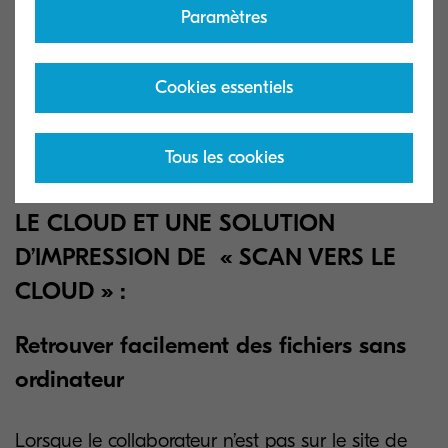
Paramètres
Google Drive* et Gmail* : marque déposée par
Google
Cookies essentiels
Onedrive* : marque déposée par Microsoft
2. LES BONNES RAISONS DE CHOISIR
Tous les cookies
UNE SOLUTION D’IMPRESSION DEPUIS
LE CLOUD ET UNE SOLUTION
D’IMPRESSION DE « SCAN VERS LE
CLOUD » :
Retrouver facilement des fichiers sans
ordinateur
Lorsque le collaborateur n’est pas sur le site de