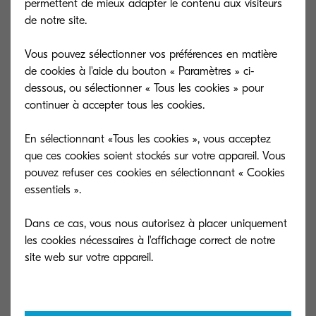
permettent de mieux adapter le contenu aux visiteurs
télécharger des documents à partir de son
de notre site.
espace pour les imprimer.
La solution s’assure de la sécurité des
Vous pouvez sélectionner vos préférences en matière
documents et suit les utilisateurs grâce à un seul
de cookies à l'aide du bouton « Paramètres » ci-
dessous, ou sélectionner « Tous les cookies » pour
login.
continuer à accepter tous les cookies.
Néanmoins, pour les organisations qui
manipulent des données très sensibles ou qui ont
En sélectionnant «Tous les cookies », vous acceptez
généralisé le BYOD (Bring your Own Device), il
que ces cookies soient stockés sur votre appareil. Vous
pouvez refuser ces cookies en sélectionnant « Cookies
peut être intéressant de recourir à un cloud privé
essentiels ».
qui garantira un niveau encore supérieur de
sécurité.
Dans ce cas, vous nous autorisez à placer uniquement
Toutes les tailles d’entreprises peuvent avoir
les cookies nécessaires à l'affichage correct de notre
recours à ce genre de plateformes, notamment les
PME qui disposent ainsi d’un environnement
complet en très peu de temps et sans difficulté.