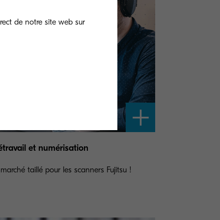
rect de notre site web sur
étravail et numérisation
marché taillé pour les scanners Fujitsu !